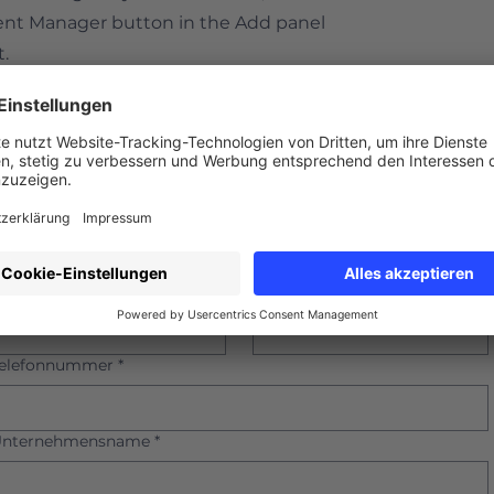
ent Manager button in the Add panel
t.
-Mail-Adresse
*
Vorname
*
Nachname
*
elefonnummer
*
Unternehmensname
*