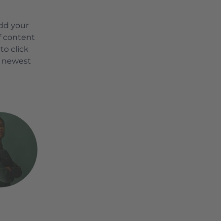
Add your 
f content 
to click 
r newest 