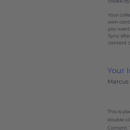
create d
Your coll
own conte
you want 
Sync afte
content on
Your 
Marcus 
This is pl
double-cl
Content. 