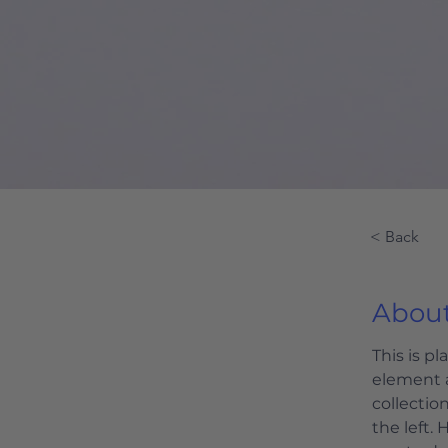
< Back
About
This is p
element 
collectio
the left.