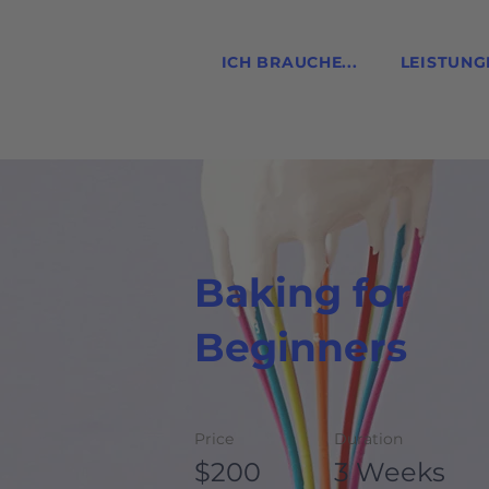
ICH BRAUCHE...
LEISTUNG
Baking for
Beginners
Price
Duration
$200
3 Weeks