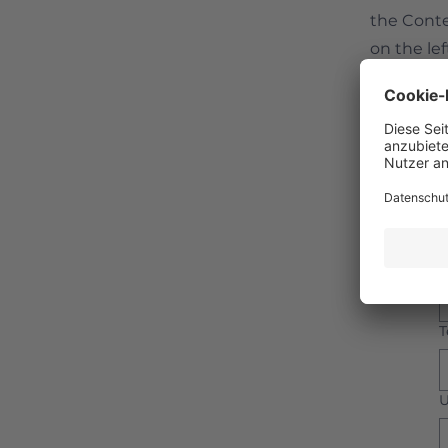
the Cont
on the lef
E
T