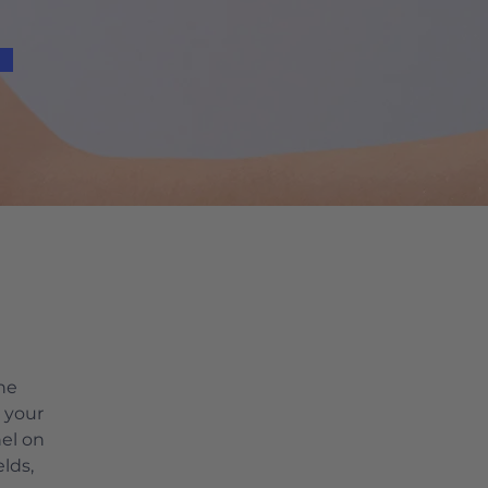
he 
 your 
el on 
lds, 