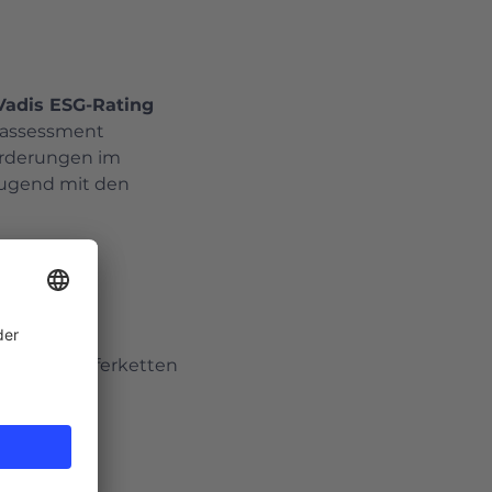
Vadis ESG-Rating 
sassessment 
orderungen im 
eugend mit den 
en und Lieferketten