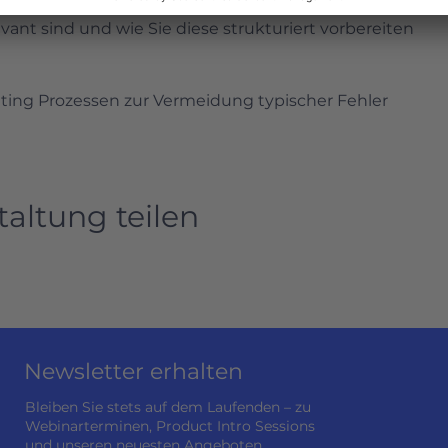
as wird erwartet?
nt sind und wie Sie diese strukturiert vorbereiten
ting Prozessen zur Vermeidung typischer Fehler
taltung teilen
Newsletter erhalten
Bleiben Sie stets auf dem Laufenden – zu
Webinarterminen, Product Intro Sessions
und unseren neuesten Angeboten.