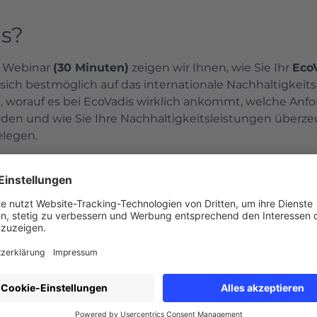
s?
 Webinar 
(30 Minuten)
 zeigen wir Ihnen, wie Sie Ihr 
Eco
sich bestmöglich auf das internationale Nachhaltigkeit
ie, worauf es bei EcoVadis wirklich ankommt, welche Anf
den und wie Sie Ihre Nachhaltigkeitsleistungen überz
elegen.
en werden:
r wen ist es relevant?
 Bewertungsergebnisse sowie Bedeutung für Unternehm
achhaltigkeitskriterien & Fragebogen
che Inhalte des EcoVadis-Fragebogens