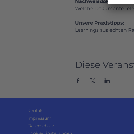
Nachweisdokumente: W
Welche Dokumente releva
Unsere
Praxistipps:
Learnings aus echten Ra
Diese Verans
Kontakt
Impressum
Datenschutz
Cookie-Einstellungen