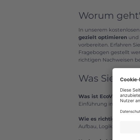
Worum geht'
In unserem kostenlosen
gezielt optimieren
 und 
vorbereiten. Erfahren S
Fragebogen gestellt wer
richtigen Nachweisen b
Was Sie lern
Was ist EcoVadis und fü
Einführung in Prozess,
Wie es richtig geht: N
Aufbau, Logik und typis