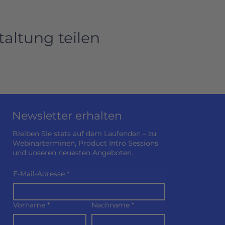
taltung teilen
Newsletter erhalten
Bleiben Sie stets auf dem Laufenden – zu
Webinarterminen, Product Intro Sessions
und unseren neuesten Angeboten.
E-Mail-Adresse
*
Vorname
*
Nachname
*