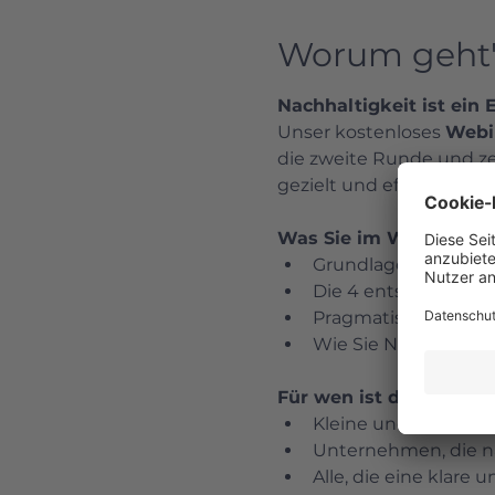
Worum geht'
Nachhaltigkeit ist ein
Unser kostenloses 
Webin
die zweite Runde und z
gezielt und effizient in
Was Sie im Webinar le
Grundlagen des Nach
Die 4 entscheidend
Pragmatische Tipps 
Wie Sie Nachhaltigk
Für wen ist das Webina
Kleine und mittelst
Unternehmen, die nac
Alle, die eine klar