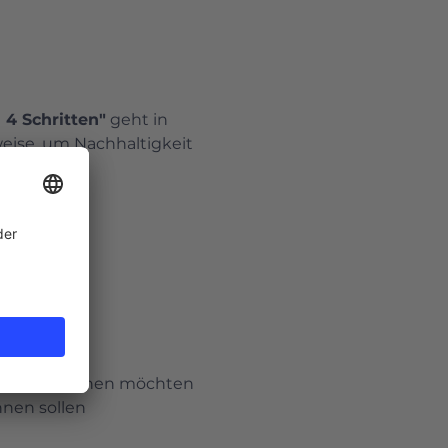
4 Schritten"
 geht in 
ise, um Nachhaltigkeit 
tegisch angehen möchten
nnen sollen