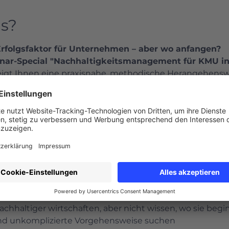
s?
 Erfolgsfaktor für Unternehmen – aber wo anfangen? 
ar-Special "Nachhaltigkeitsmanagement für KMU in 
eigt Ihnen eine praxisnahe, methodische Herangehenswe
 Ihr Unternehmen zu integrieren.
rnen:
haltigkeitsmanagements – verständlich & praxisnah
en Schritte zur Umsetzung
für den einfachen Start
eit langfristig im Unternehmen verankern
r geeignet?
ändische Unternehmen (KMU), die Nachhaltigkeit stra
hhaltiger wirtschaften, aber nicht wissen, wo sie begi
e und unkomplizierte Vorgehensweise suchen