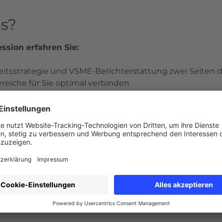
s?
ssion erfahren Sie:
tsstrategie und VSME-Berichterstattung zwei Seiten de
reiche für Sie optimal verbinden
intuitiven Eingabetools Zeit sparen und trotzdem profe
gebnisse erhalten.
r Paket bietet: Experten-Check, transparente Fixpreise 
rktagen, Praxisfokus, etc.
ungen Unternehmen heute bei Nachhaltigkeit sehen – 
e!
nserer Leistungen Schritt-für-Schritt abläuft und was i
, die ohne großen Aufwand eine fundierte Nachhaltigkeit
ht nach EU-Standard vertrauensvoll nach außen kommu