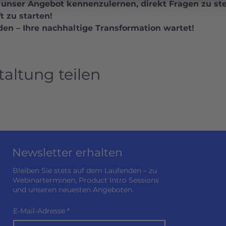
 unser Angebot kennenzulernen, direkt Fragen zu ste
t zu starten!
den – Ihre nachhaltige Transformation wartet!
taltung teilen
Newsletter erhalten
Bleiben Sie stets auf dem Laufenden – zu
Webinarterminen, Product Intro Sessions
und unseren neuesten Angeboten.
E-Mail-Adresse
*