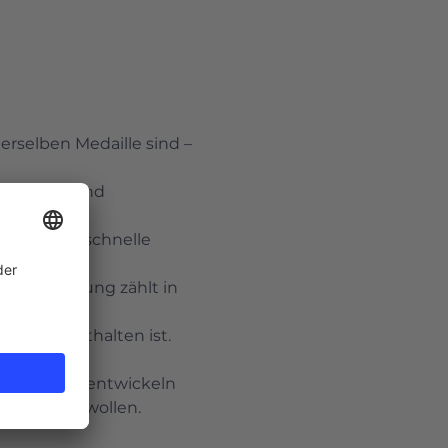
rselben Medaille sind – 
ssionelle und 
ohne Abo, schnelle 
Ihre Meinung zählt in 
m Paket enthalten ist.
sstrategie entwickeln 
nizieren wollen.