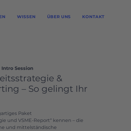
EN
WISSEN
ÜBER UNS
KONTAKT
 Intro Session
itsstrategie &
ing – So gelingt Ihr
gartiges Paket
egie und VSME-Report“ kennen – die
ine und mittelständische