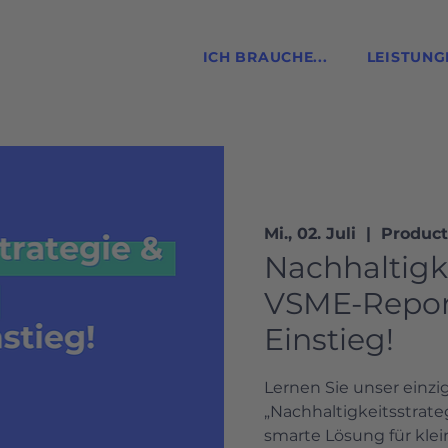
ICH BRAUCHE...
LEISTUNG
Mi., 02. Juli
  |  
Product
Nachhaltigke
VSME-Report
Einstieg!
Lernen Sie unser einzi
„Nachhaltigkeitsstrat
smarte Lösung für kle