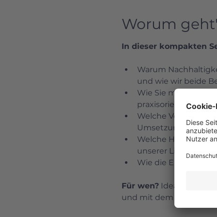
Worum geht'
In dieser kompakten Se
Warum Nachhaltigkei
und wie wir beide Be
Wie Sie mit unseren 
praxisorientierte Er
Welche Vorteile unse
Umsetzung in 3–5 We
Welche Herausforder
unserer Live-Umfrag
Wie die Erbringung u
Für wen?
 Ideal für KMU
und mit dem VSME-Beric