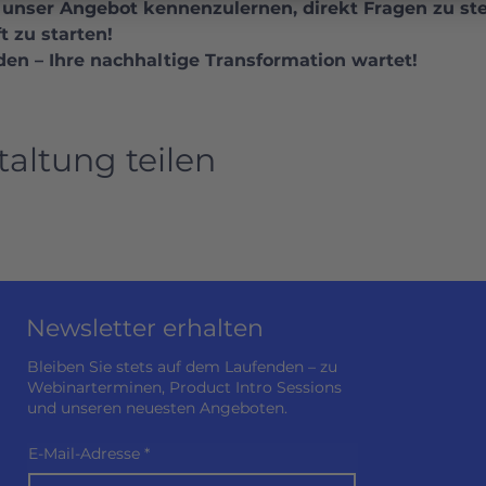
 unser Angebot kennenzulernen, direkt Fragen zu ste
t zu starten!
den – Ihre nachhaltige Transformation wartet!
taltung teilen
Newsletter erhalten
Bleiben Sie stets auf dem Laufenden – zu
Webinarterminen, Product Intro Sessions
und unseren neuesten Angeboten.
E-Mail-Adresse
*