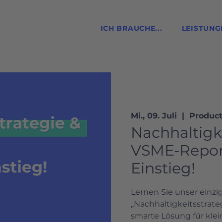
ICH BRAUCHE...
LEISTUNG
Mi., 09. Juli
  |  
Product
Nachhaltigke
VSME-Report
Einstieg!
Lernen Sie unser einzi
„Nachhaltigkeitsstrat
smarte Lösung für kle