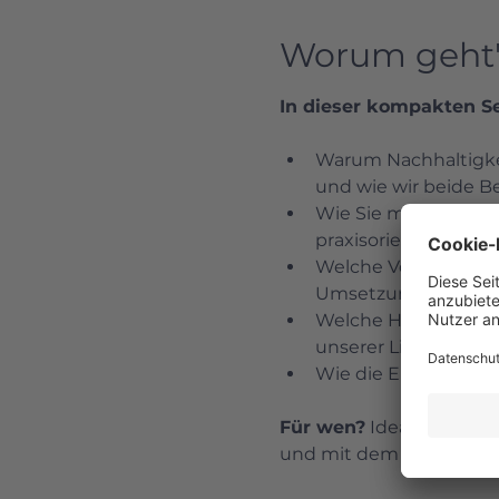
Worum geht'
In dieser kompakten Se
Warum Nachhaltigkei
und wie wir beide Be
Wie Sie mit unseren 
praxisorientierte Er
Welche Vorteile unse
Umsetzung in 3–5 We
Welche Herausforder
unserer Live-Umfrag
Wie die Erbringung u
Für wen?
 Ideal für KMU
und mit dem VSME-Beric