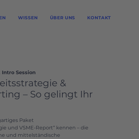
EN
WISSEN
ÜBER UNS
KONTAKT
 Intro Session
itsstrategie &
ing – So gelingt Ihr
gartiges Paket
egie und VSME-Report“ kennen – die
ine und mittelständische