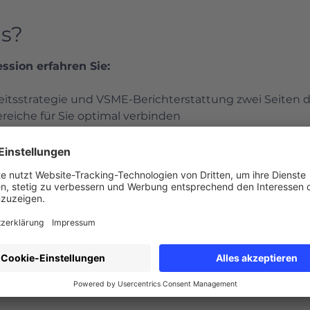
s?
ssion erfahren Sie:
tsstrategie und VSME-Berichterstattung zwei Seiten de
reiche für Sie optimal verbinden
intuitiven Eingabetools Zeit sparen und trotzdem profe
gebnisse erhalten.
r Paket bietet: Experten-Check, transparente Fixpreise 
rktagen, Praxisfokus, etc.
ungen Unternehmen heute bei Nachhaltigkeit sehen – 
e!
nserer Leistungen Schritt-für-Schritt abläuft und was i
, die ohne großen Aufwand eine fundierte Nachhaltigkeit
ht nach EU-Standard vertrauensvoll nach außen kommu