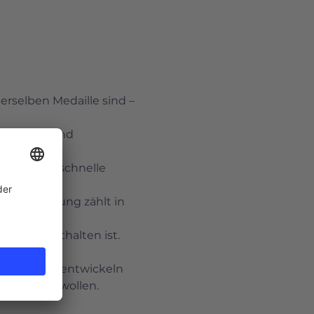
rselben Medaille sind – 
ssionelle und 
ohne Abo, schnelle 
Ihre Meinung zählt in 
m Paket enthalten ist.
sstrategie entwickeln 
nizieren wollen.