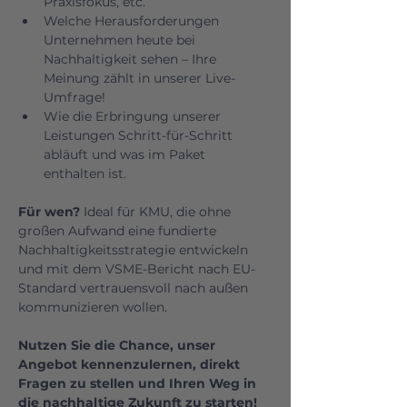
Praxisfokus, etc.
Welche Herausforderungen 
Unternehmen heute bei 
Nachhaltigkeit sehen – Ihre 
Meinung zählt in unserer Live-
Umfrage!
Wie die Erbringung unserer 
Leistungen Schritt-für-Schritt 
abläuft und was im Paket 
enthalten ist.
Für wen?
 Ideal für KMU, die ohne 
großen Aufwand eine fundierte 
Nachhaltigkeitsstrategie entwickeln 
und mit dem VSME-Bericht nach EU-
Standard vertrauensvoll nach außen 
kommunizieren wollen.
Nutzen Sie die Chance, unser 
Angebot kennenzulernen, direkt 
Fragen zu stellen und Ihren Weg in 
die nachhaltige Zukunft zu starten!