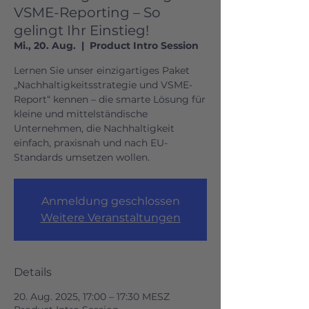
VSME-Reporting – So
gelingt Ihr Einstieg!
Mi., 20. Aug.
  |  
Product Intro Session
Lernen Sie unser einzigartiges Paket
„Nachhaltigkeitsstrategie und VSME-
Report“ kennen – die smarte Lösung für
kleine und mittelständische
Unternehmen, die Nachhaltigkeit
einfach, praxisnah und nach EU-
Standards umsetzen wollen.
Anmeldung geschlossen
Weitere Veranstaltungen
Details
20. Aug. 2025, 17:00 – 17:30 MESZ