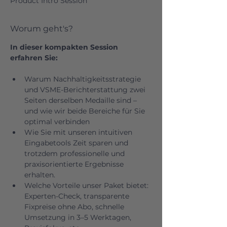
Product Intro Session
Worum geht's?
In dieser kompakten Session 
erfahren Sie:
Warum Nachhaltigkeitsstrategie 
und VSME-Berichterstattung zwei 
Seiten derselben Medaille sind – 
und wie wir beide Bereiche für Sie 
optimal verbinden
Wie Sie mit unseren intuitiven 
Eingabetools Zeit sparen und 
trotzdem professionelle und 
praxisorientierte Ergebnisse 
erhalten.
Welche Vorteile unser Paket bietet: 
Experten-Check, transparente 
Fixpreise ohne Abo, schnelle 
Umsetzung in 3–5 Werktagen, 