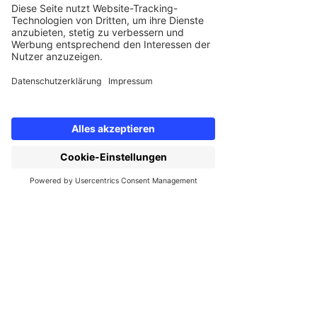
Vorname
*
Nachname
*
Jobtitel
*
Ich habe die 
Datenschutzerklärung
 zur 
Kenntnis genommen und bin damit 
einverstanden von uptodate kontaktiert 
zu werden.
*
Absenden
Hier finden Sie uns
uptodate sustainable
solutions GmbH