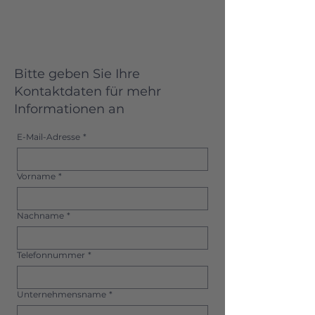
Bitte geben Sie Ihre
Kontaktdaten für mehr
Informationen an
E-Mail-Adresse
*
Vorname
*
Nachname
*
Telefonnummer
*
Unternehmensname
*