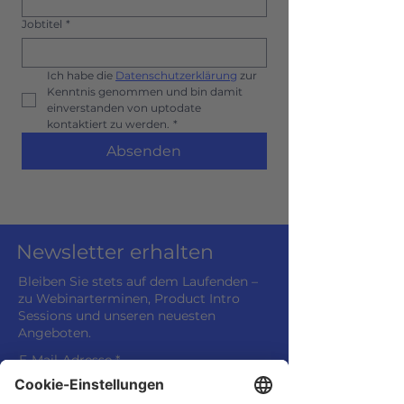
Jobtitel
*
Ich habe die 
Datenschutzerklärung
 zur 
Kenntnis genommen und bin damit 
einverstanden von uptodate 
kontaktiert zu werden.
*
Absenden
Newsletter erhalten
Bleiben Sie stets auf dem Laufenden –
zu Webinarterminen, Product Intro
Sessions und unseren neuesten
Angeboten.
E-Mail-Adresse
*